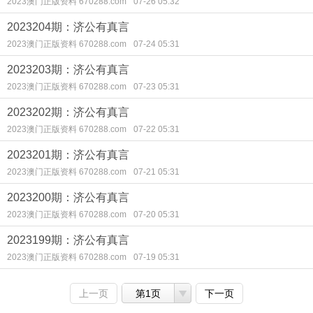
2023澳门正版资料 670288.com
07-26 05:32
2023204期：济公有真言
2023澳门正版资料 670288.com
07-24 05:31
2023203期：济公有真言
2023澳门正版资料 670288.com
07-23 05:31
2023202期：济公有真言
2023澳门正版资料 670288.com
07-22 05:31
2023201期：济公有真言
2023澳门正版资料 670288.com
07-21 05:31
2023200期：济公有真言
2023澳门正版资料 670288.com
07-20 05:31
2023199期：济公有真言
2023澳门正版资料 670288.com
07-19 05:31
上一页
第1页
下一页