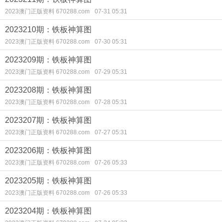
2023澳门正版资料 670288.com
07-31 05:31
2023210期：铁板神算图
2023澳门正版资料 670288.com
07-30 05:31
2023209期：铁板神算图
2023澳门正版资料 670288.com
07-29 05:31
2023208期：铁板神算图
2023澳门正版资料 670288.com
07-28 05:31
2023207期：铁板神算图
2023澳门正版资料 670288.com
07-27 05:31
2023206期：铁板神算图
2023澳门正版资料 670288.com
07-26 05:33
2023205期：铁板神算图
2023澳门正版资料 670288.com
07-26 05:33
2023204期：铁板神算图