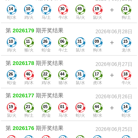
+
14
10
37
30
49
19
21
蛇/水
鸡/火
马/土
牛/水
马/火
鼠/火
狗/土
第
2026179
期开奖结果
2026年06月28日
+
10
11
26
06
31
09
15
鸡/火
猴/火
蛇/金
牛/土
鼠/水
狗/木
龙/水
第
2026178
期开奖结果
2026年06月27日
+
26
46
22
44
31
17
18
蛇/金
鸡/木
鸡/水
猪/水
鼠/水
虎/木
牛/火
第
2026177
期开奖结果
2026年06月26日
+
19
21
05
01
02
44
14
鼠/火
狗/土
虎/金
马/水
蛇/火
猪/水
蛇/水
第
2026176
期开奖结果
2026年06月25日