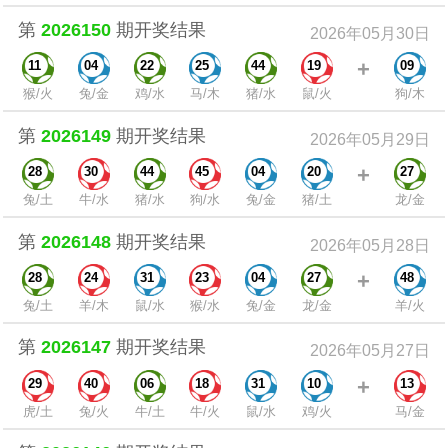
第
2026150
期开奖结果
2026年05月30日
+
11
04
22
25
44
19
09
猴/火
兔/金
鸡/水
马/木
猪/水
鼠/火
狗/木
第
2026149
期开奖结果
2026年05月29日
+
28
30
44
45
04
20
27
兔/土
牛/水
猪/水
狗/水
兔/金
猪/土
龙/金
第
2026148
期开奖结果
2026年05月28日
+
28
24
31
23
04
27
48
兔/土
羊/木
鼠/水
猴/水
兔/金
龙/金
羊/火
第
2026147
期开奖结果
2026年05月27日
+
29
40
06
18
31
10
13
虎/土
兔/火
牛/土
牛/火
鼠/水
鸡/火
马/金