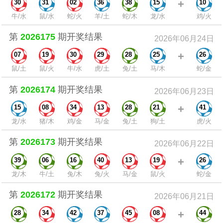
+
30
31
02
36
38
15
10
牛/水
鼠/水
蛇/火
羊/土
蛇/木
龙/水
鸡/火
第
2026175
期开奖结果
2026年06月24日
+
07
19
30
29
28
25
26
鼠/土
鼠/火
牛/水
虎/土
兔/土
马/木
蛇/金
第
2026174
期开奖结果
2026年06月23日
+
15
08
34
13
28
21
41
龙/水
猪/木
鸡/金
马/金
兔/土
狗/土
虎/火
第
2026173
期开奖结果
2026年06月22日
+
39
06
16
40
13
19
26
龙/木
牛/土
兔/木
兔/火
马/金
鼠/火
蛇/金
第
2026172
期开奖结果
2026年06月21日
+
28
34
42
37
45
08
44