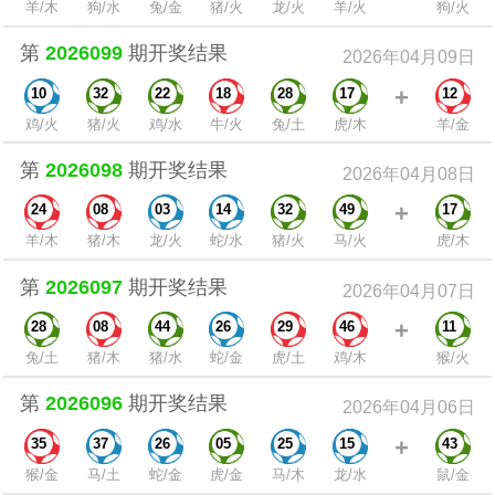
羊/木
狗/水
兔/金
猪/火
龙/火
羊/火
狗/火
第
2026099
期开奖结果
2026年04月09日
+
10
32
22
18
28
17
12
鸡/火
猪/火
鸡/水
牛/火
兔/土
虎/木
羊/金
第
2026098
期开奖结果
2026年04月08日
+
24
08
03
14
32
49
17
羊/木
猪/木
龙/火
蛇/水
猪/火
马/火
虎/木
第
2026097
期开奖结果
2026年04月07日
+
28
08
44
26
29
46
11
兔/土
猪/木
猪/水
蛇/金
虎/土
鸡/木
猴/火
第
2026096
期开奖结果
2026年04月06日
+
35
37
26
05
25
15
43
猴/金
马/土
蛇/金
虎/金
马/木
龙/水
鼠/金