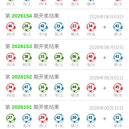
狗/土
马/土
鸡/木
马/金
兔/火
猴/木
鼠/土
第
2026154
期开奖结果
2026年06月03日
+
46
28
42
31
23
34
41
鸡/木
兔/土
牛/金
鼠/水
猴/水
鸡/金
虎/火
第
2026153
期开奖结果
2026年06月02日
+
01
38
33
28
06
40
41
马/水
蛇/木
狗/火
兔/土
牛/土
兔/火
虎/火
第
2026152
期开奖结果
2026年06月01日
+
34
47
16
36
44
01
45
鸡/金
猴/木
兔/木
羊/土
猪/水
马/水
狗/水
第
2026151
期开奖结果
2026年05月31日
+
27
15
29
42
20
41
31
龙/金
龙/水
虎/土
牛/金
猪/土
虎/火
鼠/水