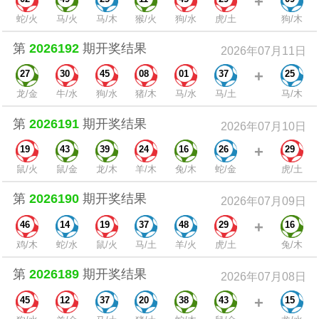
+
蛇/火
马/火
马/木
猴/火
狗/水
虎/土
狗/木
第
2026192
期开奖结果
2026年07月11日
+
27
30
45
08
01
37
25
龙/金
牛/水
狗/水
猪/木
马/水
马/土
马/木
第
2026191
期开奖结果
2026年07月10日
+
19
43
39
24
16
26
29
鼠/火
鼠/金
龙/木
羊/木
兔/木
蛇/金
虎/土
第
2026190
期开奖结果
2026年07月09日
+
46
14
19
37
48
29
16
鸡/木
蛇/水
鼠/火
马/土
羊/火
虎/土
兔/木
第
2026189
期开奖结果
2026年07月08日
+
45
12
37
20
38
43
15