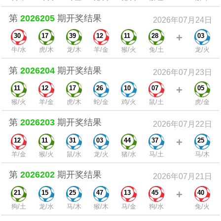
第
2026205
期开奖结果
2026年07月24日
+
30
17
39
12
11
28
03
牛/水
虎/木
龙/木
羊/金
猴/火
兔/土
龙/火
第
2026204
期开奖结果
2026年07月23日
+
11
12
17
26
10
07
05
猴/火
羊/金
虎/木
蛇/金
鸡/火
鼠/土
虎/金
第
2026203
期开奖结果
2026年07月22日
+
12
11
31
03
44
37
25
羊/金
猴/火
鼠/水
龙/火
猪/水
马/土
马/木
第
2026202
期开奖结果
2026年07月21日
+
21
15
25
47
13
45
40
狗/土
龙/水
马/木
猴/木
马/金
狗/水
兔/火