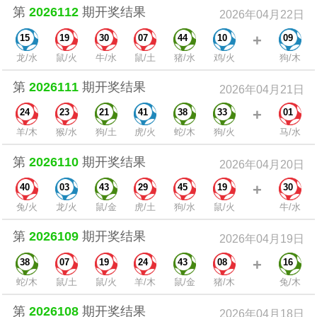
第
2026112
期开奖结果
2026年04月22日
+
15
19
30
07
44
10
09
龙/水
鼠/火
牛/水
鼠/土
猪/水
鸡/火
狗/木
第
2026111
期开奖结果
2026年04月21日
+
24
23
21
41
38
33
01
羊/木
猴/水
狗/土
虎/火
蛇/木
狗/火
马/水
第
2026110
期开奖结果
2026年04月20日
+
40
03
43
29
45
19
30
兔/火
龙/火
鼠/金
虎/土
狗/水
鼠/火
牛/水
第
2026109
期开奖结果
2026年04月19日
+
38
07
19
24
43
08
16
蛇/木
鼠/土
鼠/火
羊/木
鼠/金
猪/木
兔/木
第
2026108
期开奖结果
2026年04月18日